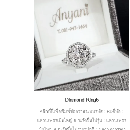
Diamond Ring5
คลิกที่นี้เพื่อพิมพ์ข้อความระบบรหัส : RDยี่ห้อ :
แหวนเพชรเม็ดใหญ่ 5 กะรัตขึ้นไปรุ่น : แหวนเพชร
เม็ดใหญ่ 5 กะรัตขึ้นไปราคาปกติ : 2,900,000ราคา