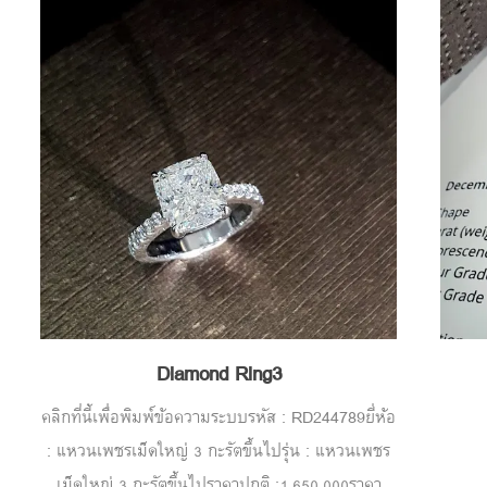
Diamond Ring3
คลิกที่นี้เพื่อพิมพ์ข้อความระบบรหัส : RD244789ยี่ห้อ
: แหวนเพชรเม็ดใหญ่ 3 กะรัตขึ้นไปรุ่น : แหวนเพชร
เม็ดใหญ่ 3 กะรัตขึ้นไปราคาปกติ :1,650,000ราคา