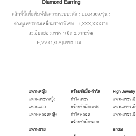
Diamond Earring
คลิกที่นี้เพื่อพิมพ์ข้อความระบบรหัส : ED243097รุ่น :
ต่างหูเพชรทรงเหลี่ยมราคาพิเศษ : 1,XXX,XXXราย
ละเอียดย่อ :เพชร 1เม็ด 2.01กะรัต(
E,VVS1,GIA)เพชร 1เม...
แหวนหญิง
สร้อยข้อมือ-กำไล
High Jewelry
แหวนเพชรหญิง
กำไลเพชร
แหวนเพชรเม็ด
แหวนแถว
สร้อยข้อมือเพชร
แหวนเพชรเม็ด
แหวนพลอยหญิง
กำไลพลอย
แหวนเพชรเม็ด
สร้อยข้อมือพลอย
แหวนชาย
Bridal