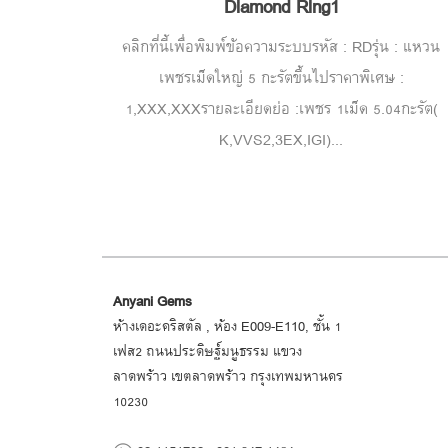
Diamond Ring1
คลิกที่นี้เพื่อพิมพ์ข้อความระบบรหัส : RDรุ่น : แหวน
เพชรเม็ดใหญ่ 5 กะรัตขึ้นไปราคาพิเศษ :
1,XXX,XXXรายละเอียดย่อ :เพชร 1เม็ด 5.04กะรัต(
K,VVS2,3EX,IGI)...
Anyani Gems
ห้างเดอะคริสตัล , ห้อง E009-E110, ชั้น 1
เฟส2 ถนนประดิษฐ์มนูธรรม แขวง
ลาดพร้าว เขตลาดพร้าว กรุงเทพมหานคร
10230