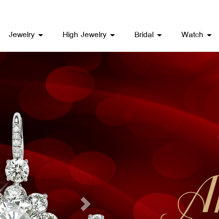
Jewelry
High Jewelry
Bridal
Watch